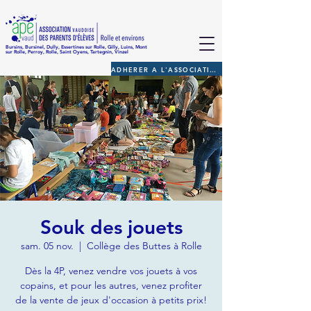
Bursins, Bursinel, Dully, Essertines sur Rolle, Gilly, Luins, Mont
sur Rolle, Perroy, Rolle, Saint Oyens, Tartegnin, Vinzel
ADHERER A L'ASSOCIATION
Souk des jouets
sam. 05 nov.
  |  
Collège des Buttes à Rolle
Dès la 4P, venez vendre vos jouets à vos
copains, et pour les autres, venez profiter
de la vente de jeux d'occasion à petits prix!