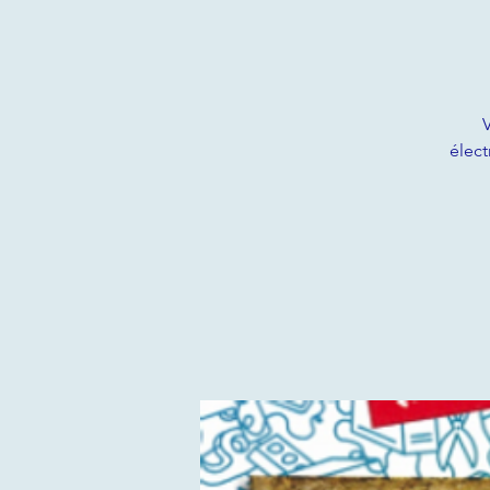
V
élect