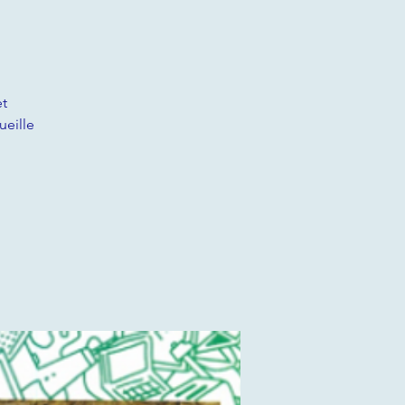
et
ueille