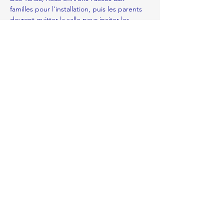
familles pour l'installation, puis les parents 
devront quitter la salle pour inciter les 
enfants à vendre et compter seuls. Nos 
bénévoles seront présents et tourneront 
entre les stands pour vérifier que tout se 
déroule bien pour les enfants.
En lire plus >
Partager cet événement
apere.rolle@gmail.com