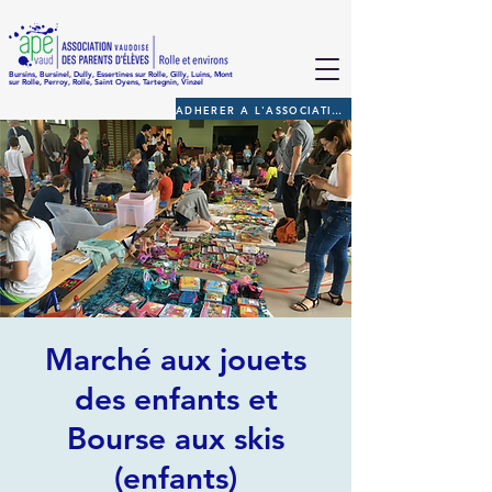
Bursins, Bursinel, Dully, Essertines sur Rolle, Gilly, Luins, Mont
sur Rolle, Perroy, Rolle, Saint Oyens, Tartegnin, Vinzel
ADHERER A L'ASSOCIATION
Marché aux jouets
des enfants et
Bourse aux skis
(enfants)