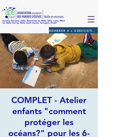
Bursins, Bursinel, Dully, Essertines sur Rolle, Gilly, Luins, Mont
sur Rolle, Perroy, Rolle, Saint Oyens, Tartegnin, Vinzel
ADHERER A L'ASSOCIATION
COMPLET - Atelier
enfants "comment
protéger les
océans?" pour les 6-