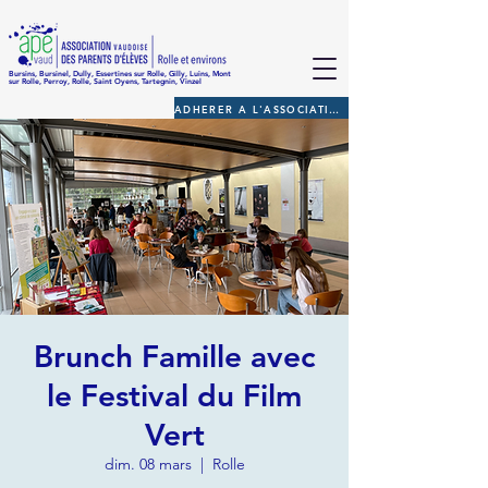
Bursins, Bursinel, Dully, Essertines sur Rolle, Gilly, Luins, Mont
sur Rolle, Perroy, Rolle, Saint Oyens, Tartegnin, Vinzel
ADHERER A L'ASSOCIATION
Brunch Famille avec
le Festival du Film
Vert
dim. 08 mars
  |  
Rolle