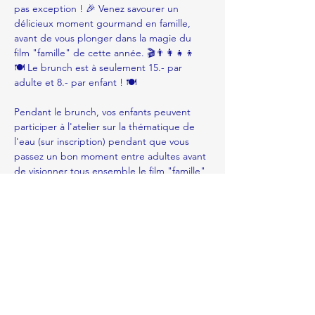
pas exception ! 🎉 Venez savourer un 
délicieux moment gourmand en famille, 
avant de vous plonger dans la magie du 
film "famille" de cette année. 🎬👨‍👩‍👧‍👦
🍽️ Le brunch est à seulement 15.- par 
adulte et 8.- par enfant ! 🍽️
Pendant le brunch, vos enfants peuvent 
participer à l'atelier sur la thématique de 
l'eau (sur inscription) pendant que vous 
passez un bon moment entre adultes avant 
de visionner tous ensemble le film "famille" 
qui part à la découverte de la vie de Sépia 
la sèche. 🎨🍿
Partager cet événement