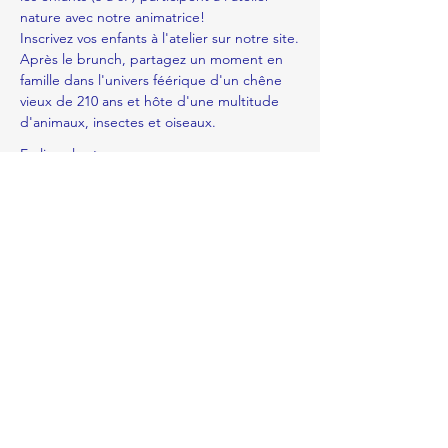
nature avec notre animatrice! 
Inscrivez vos enfants à l'atelier sur 
notre site
.
Après le brunch, partagez un moment en 
famille dans l'univers féérique d'un chêne 
vieux de 210 ans et hôte d'une multitude 
d'animaux, insectes et oiseaux. 
En lire plus >
Partager cet événement
apere.rolle@gmail.com