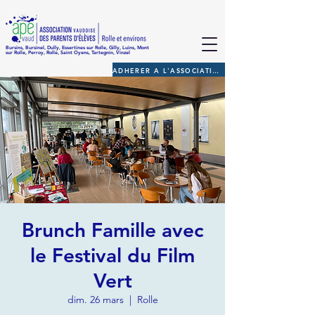
Bursins, Bursinel, Dully, Essertines sur Rolle, Gilly, Luins, Mont
sur Rolle, Perroy, Rolle, Saint Oyens, Tartegnin, Vinzel
ADHERER A L'ASSOCIATION
Brunch Famille avec
le Festival du Film
Vert
dim. 26 mars
  |  
Rolle