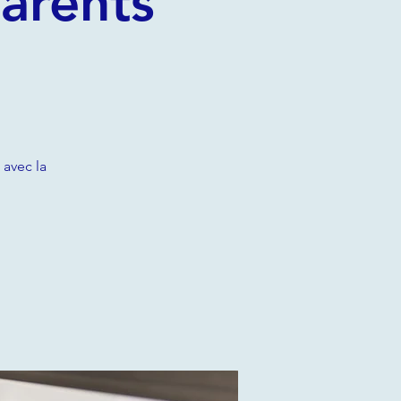
parents
 avec la