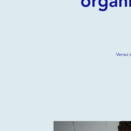
organi
Venez é